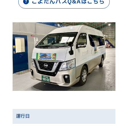
こよたんバスQ&Aはこちら
運行日